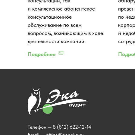
консультации, так
обнару
и комплексное абонентское
превен
консультационное
по не
обслуживание по всем
корпор
вопросам, возникающим в ходе
и недо
деятельности компании.
сотруд
Подробнее
Подро
Телефон —
8 (812) 622-12-14
Email —
office@oooeka.ru