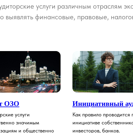
диторские услуги различным отраслям эко
о выявлять финансовые, правовые, налого
т ОЗО
Инициативный ау
рские услуги
Как правило проводится 
твенно значимым
инициативе собственнико
зациям и общественно
инвесторов, банков.