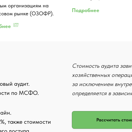
ым организациям на
Подробнее
совом рынке (ОЗОФР).
бнее
Стоимость аудита зави
хозяйственных операци
овый аудит.
за исключением внутре
ости по МСФО.
определяется в зависи
лайн.
Рассчитать стои
%, также стоимости
его доступа