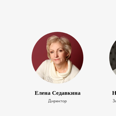
Елена Седавкина
Н
Директор
З